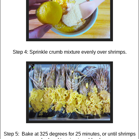
Step 4: Sprinkle crumb mixture evenly over shrimps.
Step 5: Bake at 325 degrees for 25 minutes, or until shrimps