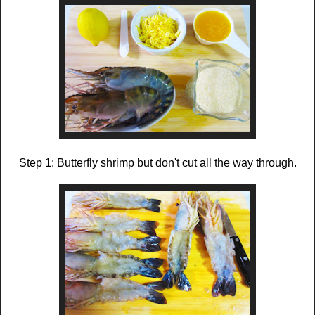
Step 1: Butterfly shrimp but don't cut all the way through.